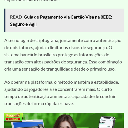
READ
Guia de Pagamento via Cartão Visa na 8EEE:
Seguro e Ágil
A tecnologia de criptografia, juntamente com a autenticação
de dois fatores, ajuda a limitar os riscos de segurança. O
sistema bancário brasileiro protege as informações de
transação com altos padrões de segurança. Essa combinação
cria uma sensação de tranquilidade desde o primeiro uso.
Ao operar na plataforma, o método mantém a estabilidade,
ajudando os jogadores a se concentrarem mais. O curto
tempo de autenticação aumenta a capacidade de concluir
transações de forma rápida e suave.