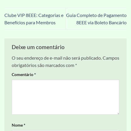
Clube VIP 8EEE: Categorias e
Guia Completo de Pagamento
Benefícios para Membros
8EEE via Boleto Bancário
Deixe um comentário
O seu endereço de e-mail não será publicado.
Campos
obrigatórios são marcados com
*
Comentário
*
Nome
*