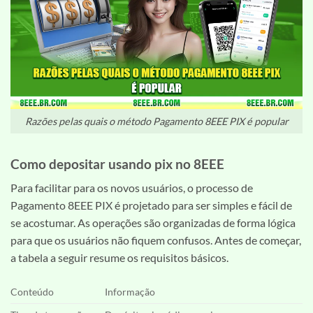
Razões pelas quais o método Pagamento 8EEE PIX é popular
Como depositar usando pix no 8EEE
Para facilitar para os novos usuários, o processo de
Pagamento 8EEE PIX é projetado para ser simples e fácil de
se acostumar. As operações são organizadas de forma lógica
para que os usuários não fiquem confusos. Antes de começar,
a tabela a seguir resume os requisitos básicos.
Conteúdo
Informação