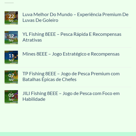
Luva Melhor Do Mundo – Experiência Premium De
22
Luvas De Goleiro
fev
Nenhum
comentário
YL Fishing 8EEE – Pesca Rápida E Recompensas
em
12
Luva
Atrativas
fev
Melhor
Do
Nenhum
Mundo
comentário
Mines 8EEE – Jogo Estratégico e Recompensas
–
em
11
Experiência
YL
fev
Nenhum
Premium
Fishing
comentário
De
8EEE
em
Luvas
–
Mines
TP Fishing 8EEE – Jogo de Pesca Premium com
De
Pesca
07
8EEE
Goleiro
Rápida
Batalhas Épicas de Chefes
–
fev
E
Jogo
Recompensas
Nenhum
Estratégico
Atrativas
comentário
e
JILI Fishing 8EEE – Jogo de Pesca com Foco em
em
05
Recompensas
TP
Habilidade
fev
Fishing
8EEE
Nenhum
–
comentário
Jogo
em
de
JILI
Pesca
Fishing
Premium
8EEE
com
–
Batalhas
Jogo