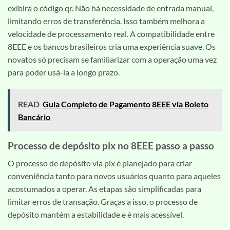
exibirá o código qr. Não há necessidade de entrada manual,
limitando erros de transferência. Isso também melhora a
velocidade de processamento real. A compatibilidade entre
8EEE e os bancos brasileiros cria uma experiência suave. Os
novatos só precisam se familiarizar com a operação uma vez
para poder usá-la a longo prazo.
READ
Guia Completo de Pagamento 8EEE via Boleto
Bancário
Processo de depósito pix no 8EEE passo a passo
O processo de depósito via pix é planejado para criar
conveniência tanto para novos usuários quanto para aqueles
acostumados a operar. As etapas são simplificadas para
limitar erros de transação. Graças a isso, o processo de
depósito mantém a estabilidade e é mais acessível.