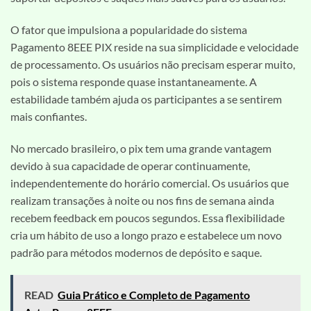
O fator que impulsiona a popularidade do sistema
Pagamento 8EEE PIX reside na sua simplicidade e velocidade
de processamento. Os usuários não precisam esperar muito,
pois o sistema responde quase instantaneamente. A
estabilidade também ajuda os participantes a se sentirem
mais confiantes.
No mercado brasileiro, o pix tem uma grande vantagem
devido à sua capacidade de operar continuamente,
independentemente do horário comercial. Os usuários que
realizam transações à noite ou nos fins de semana ainda
recebem feedback em poucos segundos. Essa flexibilidade
cria um hábito de uso a longo prazo e estabelece um novo
padrão para métodos modernos de depósito e saque.
READ
Guia Prático e Completo de Pagamento