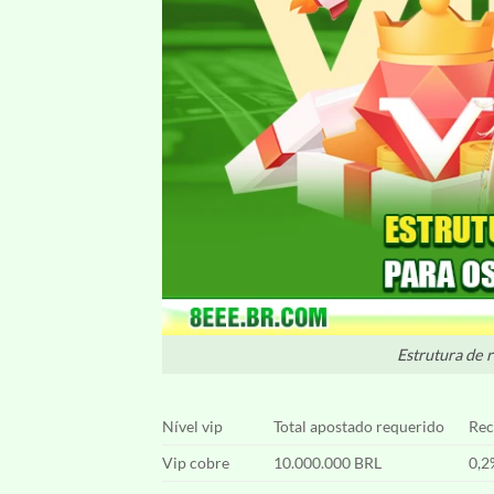
Estrutura de 
Nível vip
Total apostado requerido
Rec
Vip cobre
10.000.000 BRL
0,2