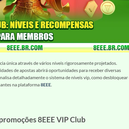
ia única através de vários níveis rigorosamente projetados.
vidades de apostas abrirá oportunidades para receber diversas
analisa detalhadamente o sistema de níveis vip, como desbloquear
ipantes na plataforma
8EEE
.
e promoções 8EEE VIP Club