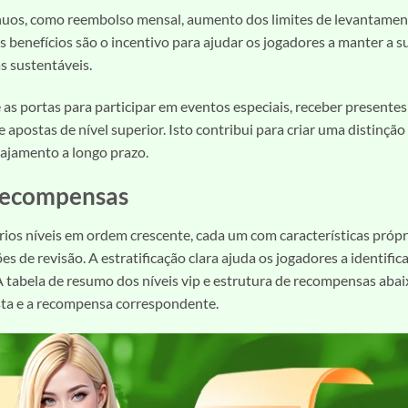
nuos, como reembolso mensal, aumento dos limites de levantame
es benefícios são o incentivo para ajudar os jogadores a manter a s
s sustentáveis.
s portas para participar em eventos especiais, receber presentes
 apostas de nível superior. Isto contribui para criar uma distinção
ajamento a longo prazo.
 recompensas
ios níveis em ordem crescente, cada um com características própr
 de revisão. A estratificação clara ajuda os jogadores a identifica
 A tabela de resumo dos níveis vip e estrutura de recompensas aba
sta e a recompensa correspondente.