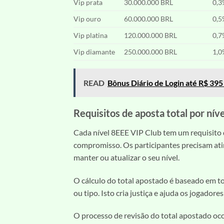
Vip prata
30.000.000 BRL
0,3
Vip ouro
60.000.000 BRL
0,5
Vip platina
120.000.000 BRL
0,7
Vip diamante
250.000.000 BRL
1,0
READ
Bônus Diário de Login até R$ 395
Requisitos de aposta total por níve
Cada nível 8EEE VIP Club tem um requisito d
compromisso. Os participantes precisam atin
manter ou atualizar o seu nível.
O cálculo do total apostado é baseado em t
ou tipo. Isto cria justiça e ajuda os jogador
O processo de revisão do total apostado o