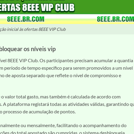
ção inicial às ofertas 8EEE VIP Club
bloquear os níveis vip
nível 8EEE VIP Club. Os participantes precisam acumular a quantia
m período de tempo específico para serem promovidos a um nível
imo de aposta separado que reflete o nível de compromisso e
o valor total gasto, mas também é calculada de acordo com
. A plataforma registará todas as atividades válidas, garantindo q
o processo de acumulação de pontos.
analmente ou mensalmente, facilitando o acompanhamento do
ções do total apostado são cumpridas, o sistema desbloqueia