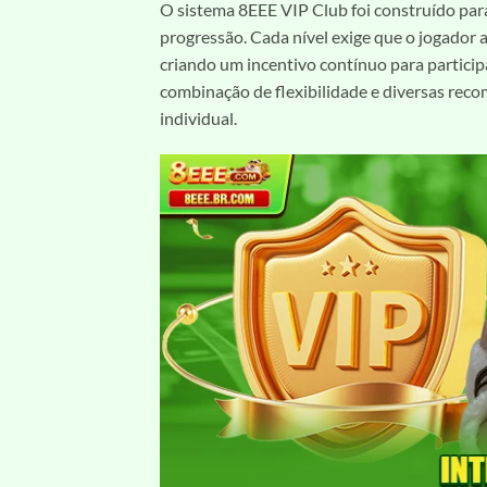
O sistema 8EEE VIP Club foi construído para
progressão. Cada nível exige que o jogador 
criando um incentivo contínuo para particip
combinação de flexibilidade e diversas rec
individual.