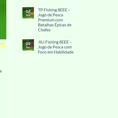
–
Nenhum
Pesca
comentário
Rápida
TP Fishing 8EEE –
em
07
E
Mines
Jogo de Pesca
Recompensas
fev
8EEE
Atrativas
Premium com
–
Jogo
Batalhas Épicas de
Estratégico
Chefes
e
Recompensas
Nenhum
comentário
JILI Fishing 8EEE –
em
05
TP
Jogo de Pesca com
fev
Fishing
Foco em Habilidade
8EEE
–
Nenhum
Jogo
comentário
de
em
Pesca
JILI
Premium
 e
Fishing
com
8EEE
Batalhas
–
Épicas
Jogo
de
de
Chefes
Pesca
com
Foco
em
Habilidade