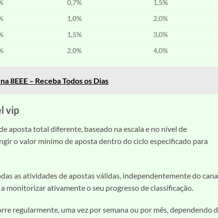
%
0,7%
1,5%
%
1,0%
2,0%
%
1,5%
3,0%
%
2,0%
4,0%
 na 8EEE – Receba Todos os Dias
l vip
e aposta total diferente, baseado na escala e no nível de
gir o valor mínimo de aposta dentro do ciclo especificado para
odas as atividades de apostas válidas, independentemente do cana
es a monitorizar ativamente o seu progresso de classificação.
corre regularmente, uma vez por semana ou por mês, dependendo 