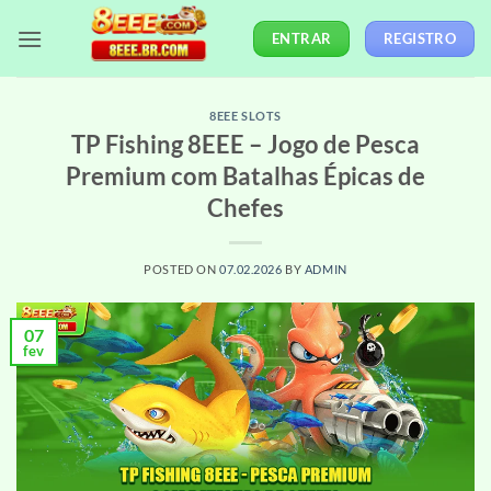
Skip
ENTRAR
REGISTRO
to
content
8EEE SLOTS
TP Fishing 8EEE – Jogo de Pesca
Premium com Batalhas Épicas de
Chefes
POSTED ON
07.02.2026
BY
ADMIN
07
fev