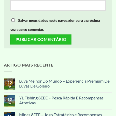
Salvar meus dados neste navegador para a próxima
vez que eu comentar.
ARTIGO MAIS RECENTE
Luva Melhor Do Mundo – Experiência Premium De
22
Luvas De Goleiro
fev
Nenhum
comentário
YL Fishing 8EEE – Pesca Rápida E Recompensas
em
12
Luva
Atrativas
fev
Melhor
Do
Nenhum
Mundo
comentário
Mines 8EEE – Jogo Estratégico e Recompensas
–
em