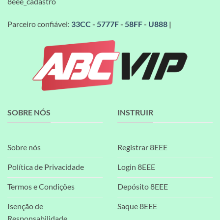
8eee_cadastro
Parceiro confiável:
33CC
-
5777F
-
58FF
-
U888
|
SOBRE NÓS
INSTRUIR
Sobre nós
Registrar 8EEE
Política de Privacidade
Login 8EEE
Termos e Condições
Depósito 8EEE
Isenção de
Saque 8EEE
Responsabilidade