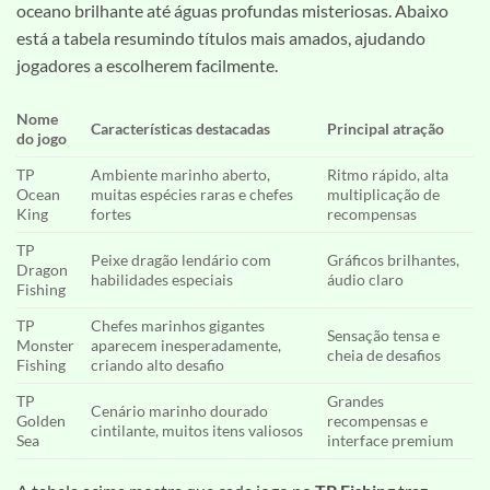
oceano brilhante até águas profundas misteriosas. Abaixo
está a tabela resumindo títulos mais amados, ajudando
jogadores a escolherem facilmente.
Nome
Características destacadas
Principal atração
do jogo
TP
Ambiente marinho aberto,
Ritmo rápido, alta
Ocean
muitas espécies raras e chefes
multiplicação de
King
fortes
recompensas
TP
Peixe dragão lendário com
Gráficos brilhantes,
Dragon
habilidades especiais
áudio claro
Fishing
TP
Chefes marinhos gigantes
Sensação tensa e
Monster
aparecem inesperadamente,
cheia de desafios
Fishing
criando alto desafio
TP
Grandes
Cenário marinho dourado
Golden
recompensas e
cintilante, muitos itens valiosos
Sea
interface premium