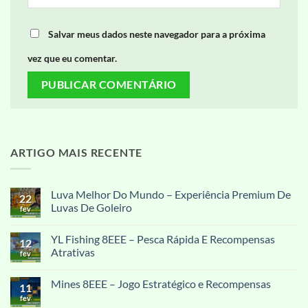
Salvar meus dados neste navegador para a próxima
vez que eu comentar.
ARTIGO MAIS RECENTE
Luva Melhor Do Mundo – Experiência Premium De
22
Luvas De Goleiro
fev
Nenhum
comentário
YL Fishing 8EEE – Pesca Rápida E Recompensas
em
12
Luva
Atrativas
fev
Melhor
Do
Nenhum
Mundo
comentário
Mines 8EEE – Jogo Estratégico e Recompensas
–
em
11
Experiência
YL
fev
Nenhum
Premium
Fishing
comentário