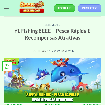
Skip
ENTRAR
REGISTRO
to
content
8EEE SLOTS
YL Fishing 8EEE – Pesca Rápida E
Recompensas Atrativas
POSTED ON
12.02.2026
BY
ADMIN
12
fev