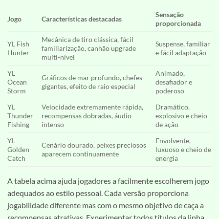
Sensação
Jogo
Características destacadas
proporcionada
Mecânica de tiro clássica, fácil
YL Fish
Suspense, familiar
familiarização, canhão upgrade
Hunter
e fácil adaptação
multi-nível
YL
Animado,
Gráficos de mar profundo, chefes
Ocean
desafiador e
gigantes, efeito de raio especial
Storm
poderoso
YL
Velocidade extremamente rápida,
Dramático,
Thunder
recompensas dobradas, áudio
explosivo e cheio
Fishing
intenso
de ação
YL
Envolvente,
Cenário dourado, peixes preciosos
Golden
luxuoso e cheio de
aparecem continuamente
Catch
energia
A tabela acima ajuda jogadores a facilmente escolherem jogo
adequados ao estilo pessoal. Cada versão proporciona
jogabilidade diferente mas com o mesmo objetivo de caça a
recompensas atrativas. Experimentar todos títulos da linha