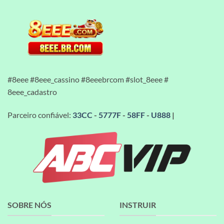
#8eee #8eee_cassino #8eeebrcom #slot_8eee #
8eee_cadastro
Parceiro confiável:
33CC
-
5777F
-
58FF
-
U888
|
SOBRE NÓS
INSTRUIR