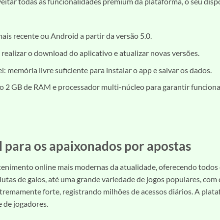
eitar todas as funcionalidades premium da plataforma, o seu dispo
ais recente ou Android a partir da versão 5.0.
realizar o download do aplicativo e atualizar novas versões.
memória livre suficiente para instalar o app e salvar os dados.
o 2 GB de RAM e processador multi-núcleo para garantir funcion
al para os apaixonados por apostas
enimento online mais modernas da atualidade, oferecendo todos o
 lutas de galos, até uma grande variedade de jogos populares, com 
tremamente forte, registrando milhões de acessos diários. A plat
 de jogadores.