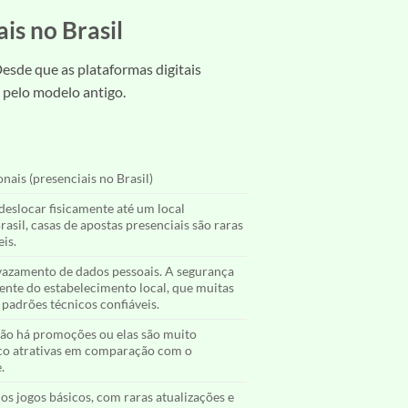
is no Brasil
Desde que as plataformas digitais
 pelo modelo antigo.
nais (presenciais no Brasil)
 deslocar fisicamente até um local
rasil, casas de apostas presenciais são raras
is.
vazamento de dados pessoais. A segurança
nte do estabelecimento local, que muitas
 padrões técnicos confiáveis.
o há promoções ou elas são muito
uco atrativas em comparação com o
.
os jogos básicos, com raras atualizações e