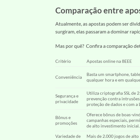
Comparação entre apost
Atualmente, as apostas podem ser dividi
surgiram, elas passaram a dominar rapi
Mas por quê? Confira a comparação deta
Critério
Apostas online na 8EEE
Basta um smartphone, table
Conveniência
qualquer hora e em qualquer
Utiliza criptografia SSL de 
Segurança e
prevenção contra intrusões
privacidade
proteção de dados e com a 
Oferece bônus de boas-vind
Bônus e
campanhas especiais, permi
promoções
de alto investimento inicial.
Variedade de
Mais de 2.000 jogos de alto 