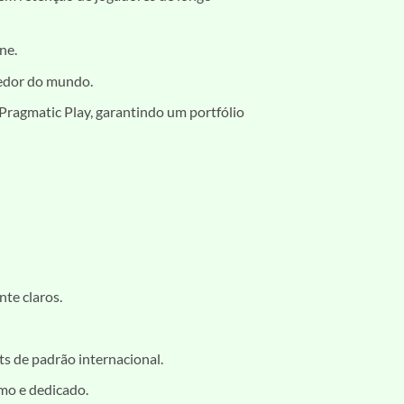
ne.
 redor do mundo.
Pragmatic Play, garantindo um portfólio
te claros.
ots de padrão internacional.
imo e dedicado.