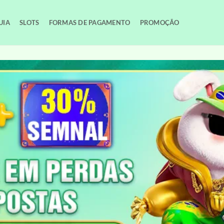
UIA
SLOTS
FORMAS DE PAGAMENTO
PROMOÇÃO