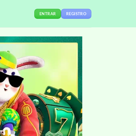
ENTRAR
REGISTRO