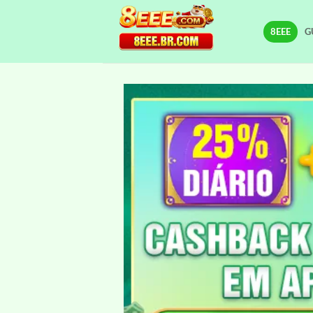
Skip
to
8EEE
G
content