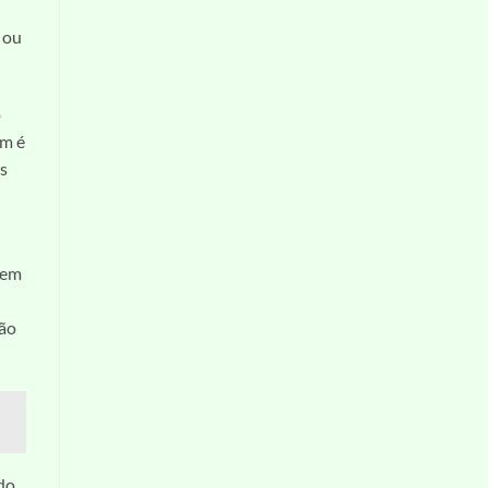
 ou
o
em é
es
, em
não
 do