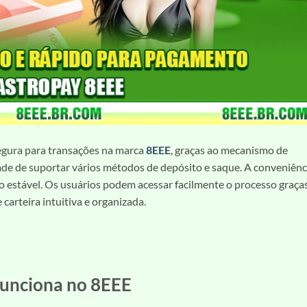
egura para transações na marca
8EEE
, graças ao mecanismo de
dade de suportar vários métodos de depósito e saque. A conveniênc
estável. Os usuários podem acessar facilmente o processo graças
carteira intuitiva e organizada.
funciona no 8EEE