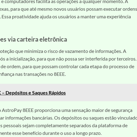
s e computadores facilita as operações a qualquer momento. A
exas, para que até mesmo novos usuários possam executar orden
Essa proatividade ajuda os usuários a manter uma experiência
s via carteira eletrônica
oteção que minimiza o risco de vazamento de informações. A
 a inicialização, para que não possa ser interferida por terceiros
 de ordem, para que possam controlar cada etapa do processo de
onfiança nas transações no 8EEE.
 – Depósitos e Saques Rápidos
 AstroPay 8EEE proporciona uma sensação maior de segurança
r informações bancárias. Os depósitos ou saques estão vinculad
dos pessoais sejam completamente separados da plataforma de
ente esse benefício durante o uso a longo prazo.