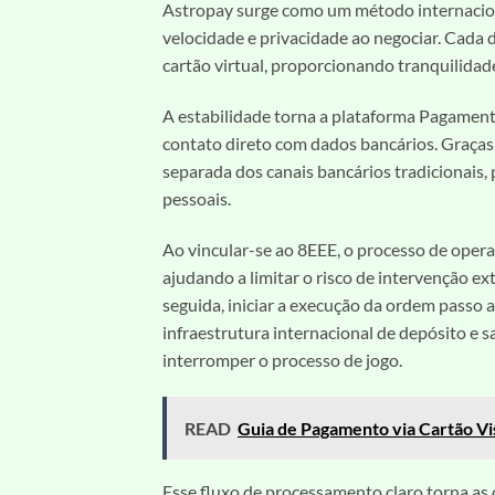
Astropay surge como um método internacion
velocidade e privacidade ao negociar. Cada 
cartão virtual, proporcionando tranquilidad
A estabilidade torna a plataforma Pagament
contato direto com dados bancários. Graças
separada dos canais bancários tradicionais,
pessoais.
Ao vincular-se ao 8EEE, o processo de oper
ajudando a limitar o risco de intervenção ext
seguida, iniciar a execução da ordem passo 
infraestrutura internacional de depósito e
interromper o processo de jogo.
READ
Guia de Pagamento via Cartão Vis
Esse fluxo de processamento claro torna as 