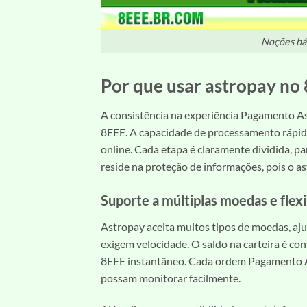
Noções bá
Por que usar astropay no
A consistência na experiência Pagamento A
8EEE. A capacidade de processamento rápido 
online. Cada etapa é claramente dividida, pa
reside na proteção de informações, pois o a
Suporte a múltiplas moedas e fle
Astropay aceita muitos tipos de moedas, aj
exigem velocidade. O saldo na carteira é co
8EEE instantâneo. Cada ordem Pagamento As
possam monitorar facilmente.