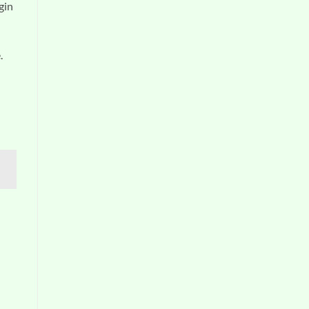
gin
.