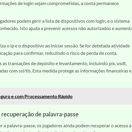
formações de login sejam comprometidas, a conta permanece
gadores podem gerir a lista de dispositivos com login, e o sistema
onhecido. Isto ajuda a prevenir acessos não autorizados e aument
a o ip e o dispositivo ao iniciar sessão. Se for detetada atividade
icação para confirmar, reduzindo o risco de perda de conta.
 as transações de depósito e levantamento, incluindo pix, usdt,
fadas com ssl/tls. Esta medida protege as informações financeiras e
Seguro e com Processamento Rápido
e recuperação de palavra-passe
r a palavra-passe, os jogadores ainda podem recuperar o acesso à