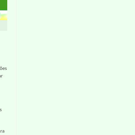
ções
ar
s
ara