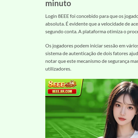
minuto
Login 8EEE foi concebido para que os jogad
absoluta. É evidente que a velocidade de ace
segundo conta. A plataforma otimiza o proc
Os jogadores podem iniciar sessão em vário
sistema de autenticação de dois fatores aju
notar que este mecanismo de segurança mant
utilizadores.