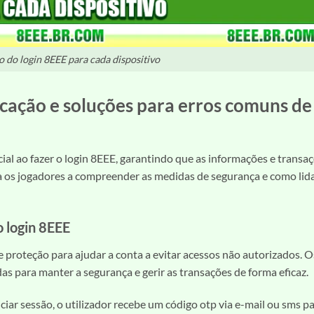
 do login 8EEE para cada dispositivo
icação e soluções para erros comuns de
ial ao fazer o login 8EEE, garantindo que as informações e transa
a os jogadores a compreender as medidas de segurança e como lid
 login 8EEE
proteção para ajudar a conta a evitar acessos não autorizados. O
s para manter a segurança e gerir as transações de forma eficaz.
iciar sessão, o utilizador recebe um código otp via e-mail ou sms p