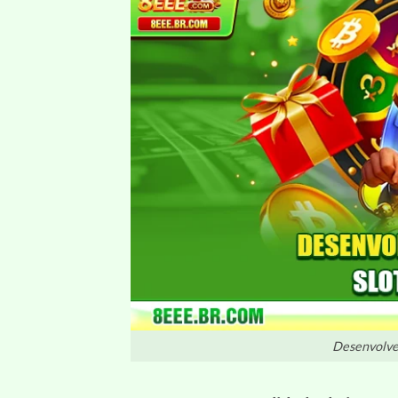
Desenvolved