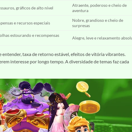
Atraente, poderoso e cheio de
sauros, gráficos de alto nível
aventura
Nobre, grandioso e cheio de
pensas e recursos especiais
surpresas
 bolhas estourando e recompensas
Alegre, leve e relaxamento absol
entender, taxa de retorno estável, efeitos de vitória vibrantes.
erem interesse por longo tempo. A diversidade de temas faz cada