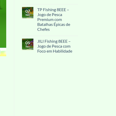
–
Nenhum
Pesca
comentário
Rápida
TP Fishing 8EEE –
em
07
E
Mines
Jogo de Pesca
Recompensas
fev
8EEE
Atrativas
Premium com
–
Jogo
Batalhas Épicas de
Estratégico
Chefes
e
Recompensas
Nenhum
comentário
JILI Fishing 8EEE –
em
05
TP
Jogo de Pesca com
fev
Fishing
Foco em Habilidade
8EEE
–
Nenhum
Jogo
comentário
de
em
Pesca
JILI
Premium
Fishing
com
8EEE
Batalhas
–
Épicas
Jogo
de
de
Chefes
Pesca
com
Foco
em
Habilidade