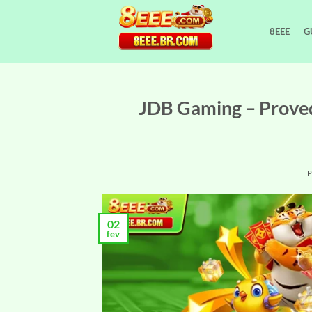
Skip
to
8EEE
G
content
JDB Gaming – Provedo
02
fev