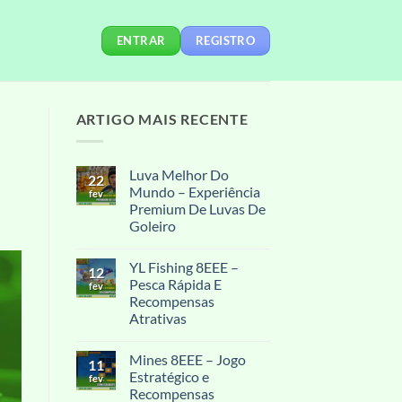
ENTRAR
REGISTRO
ARTIGO MAIS RECENTE
Luva Melhor Do
22
Mundo – Experiência
fev
Premium De Luvas De
Goleiro
Nenhum
comentário
YL Fishing 8EEE –
em
12
Luva
Pesca Rápida E
fev
Melhor
Recompensas
Do
Mundo
Atrativas
–
Experiência
Nenhum
Premium
comentário
Mines 8EEE – Jogo
em
De
11
YL
Luvas
Estratégico e
fev
Fishing
De
Recompensas
8EEE
Goleiro