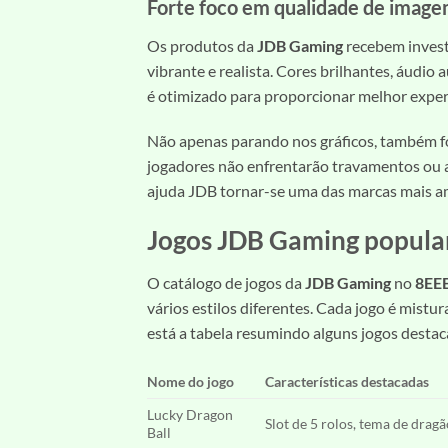
Forte foco em qualidade de imag
Os produtos da
JDB Gaming
recebem inves
vibrante e realista. Cores brilhantes, áudio 
é otimizado para proporcionar melhor experi
Não apenas parando nos gráficos, também f
jogadores não enfrentarão travamentos ou 
ajuda JDB tornar-se uma das marcas mais 
Jogos JDB Gaming popular
O catálogo de jogos da
JDB Gaming
no
8EE
vários estilos diferentes. Cada jogo é mist
está a tabela resumindo alguns jogos destac
Nome do jogo
Características destacadas
Lucky Dragon
Slot de 5 rolos, tema de dragã
Ball