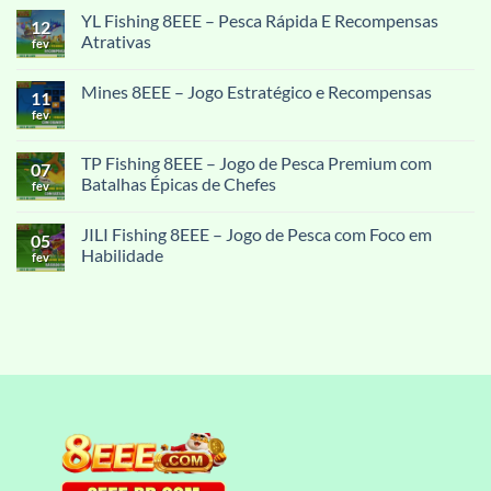
comentário
YL Fishing 8EEE – Pesca Rápida E Recompensas
em
12
Luva
Atrativas
fev
Melhor
Do
Nenhum
Mundo
comentário
Mines 8EEE – Jogo Estratégico e Recompensas
–
em
11
Experiência
YL
fev
Nenhum
Premium
Fishing
comentário
De
8EEE
em
Luvas
–
Mines
TP Fishing 8EEE – Jogo de Pesca Premium com
De
Pesca
07
8EEE
Goleiro
Rápida
Batalhas Épicas de Chefes
–
fev
E
Jogo
Recompensas
Nenhum
Estratégico
Atrativas
comentário
e
JILI Fishing 8EEE – Jogo de Pesca com Foco em
em
05
Recompensas
TP
Habilidade
fev
Fishing
8EEE
Nenhum
–
comentário
Jogo
em
de
JILI
Pesca
Fishing
Premium
8EEE
com
–
Batalhas
Jogo
Épicas
de
de
Pesca
Chefes
com
Foco
em
Habilidade