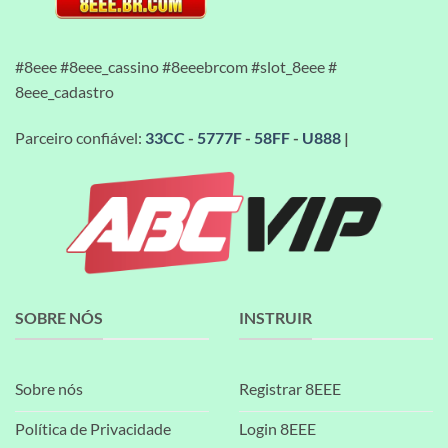
#8eee #8eee_cassino #8eeebrcom #slot_8eee #
8eee_cadastro
Parceiro confiável:
33CC
-
5777F
-
58FF
-
U888
|
SOBRE NÓS
INSTRUIR
Sobre nós
Registrar 8EEE
Política de Privacidade
Login 8EEE