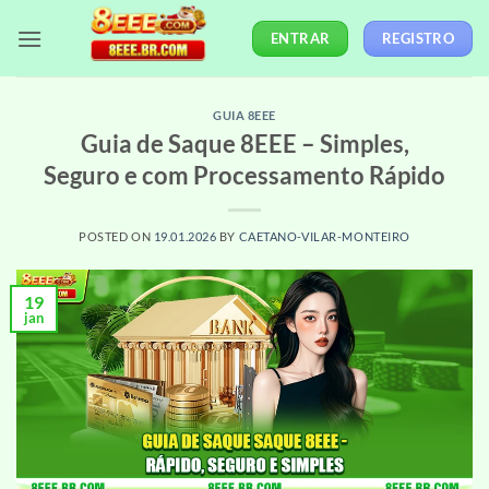
Skip
ENTRAR
REGISTRO
to
content
GUIA 8EEE
Guia de Saque 8EEE – Simples,
Seguro e com Processamento Rápido
POSTED ON
19.01.2026
BY
CAETANO-VILAR-MONTEIRO
19
jan