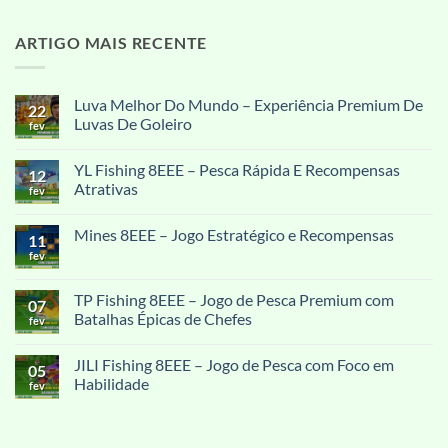
ARTIGO MAIS RECENTE
Luva Melhor Do Mundo – Experiência Premium De
22
Luvas De Goleiro
fev
Nenhum
comentário
YL Fishing 8EEE – Pesca Rápida E Recompensas
em
12
Luva
Atrativas
fev
Melhor
Do
Nenhum
Mundo
comentário
Mines 8EEE – Jogo Estratégico e Recompensas
–
em
11
Experiência
YL
fev
Nenhum
Premium
Fishing
comentário
De
8EEE
em
Luvas
–
Mines
TP Fishing 8EEE – Jogo de Pesca Premium com
De
Pesca
07
8EEE
Goleiro
Rápida
Batalhas Épicas de Chefes
–
fev
E
Jogo
Recompensas
Nenhum
Estratégico
Atrativas
comentário
e
JILI Fishing 8EEE – Jogo de Pesca com Foco em
em
05
Recompensas
TP
Habilidade
fev
Fishing
8EEE
Nenhum
–
comentário
Jogo
em
de
JILI